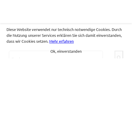
Diese Website verwendet nur technisch notwendige Cookies. Durch
die Nutzung unserer Services erklären Sie sich damit einverstanden,
dass wir Cookies setzen.
Mehr erfahren
Ok, einverstanden
S
u
c
h
e
Folgen Sie uns
n
Facebook
Instagram
X
LinkedIn