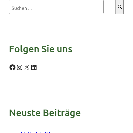
S
u
c
h
e
Folgen Sie uns
n
Facebook
Instagram
X
LinkedIn
Neuste Beiträge