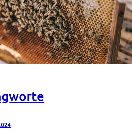
agworte
2024