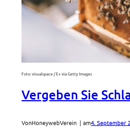
Foto: visualspace / E+ via Getty Images
Vergeben Sie Schl
Von
HoneywebVerein
am
4. September 